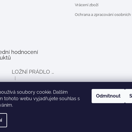
Vrácení zboží
Ochrana a zpracování osobních
ední hodnocení
uktů
LOŽNÍ PRÁDLO DO POSTÝLKY PRO PANENKY BALLOON - šedé
|
Hodnocení produktu je 4 z 5 hvězdiček.
používá soubory cookie. Dalším
Odmítnout
S
m tohoto webu vyjadřujete souhlas s
íváním.
Zboží.cz
Heureka.cz
í