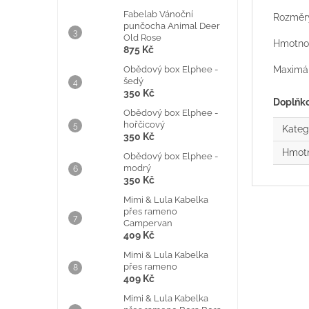
Fabelab Vánoční
Rozměry
punčocha Animal Deer
Old Rose
Hmotnos
875 Kč
Obědový box Elphee -
Maximál
šedý
350 Kč
Doplňk
Obědový box Elphee -
hořčicový
Kateg
350 Kč
Hmot
Obědový box Elphee -
modrý
350 Kč
Mimi & Lula Kabelka
přes rameno
Campervan
409 Kč
Mimi & Lula Kabelka
přes rameno
409 Kč
Mimi & Lula Kabelka