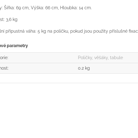
: Šířka: 69 cm, Výška: 66 cm, Hloubka: 14 cm.
t: 3,6 kg
ní přípustná váha: 5 kg na poličku, pokud jsou použity příslušné fixa
ové parametry
orie
:
Poličky, věšáky, tabule
nost
:
0.2 kg