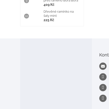
přes rameno Bora Bora
409 Kč
Dřevěné ramínko na
šaty mint
225 Kč
Z
á
p
Kont
a
t
í