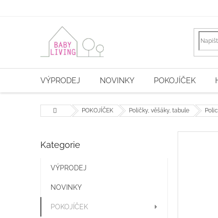
Přejít
na
obsah
VÝPRODEJ
NOVINKY
POKOJÍČEK
Domů
POKOJÍČEK
Poličky, věšáky, tabule
Poli
P
Kategorie
Přeskočit
o
kategorie
s
t
VÝPRODEJ
r
NOVINKY
a
n
POKOJÍČEK
n