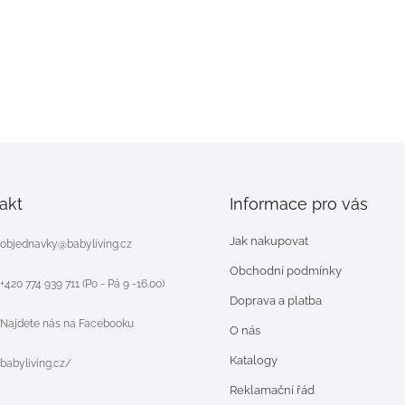
akt
Informace pro vás
Jak nakupovat
objednavky
@
babyliving.cz
Obchodní podmínky
+420 774 939 711 (Po - Pá 9 -16.00)
Doprava a platba
Najdete nás na Facebooku
O nás
Katalogy
babyliving.cz/
Reklamační řád