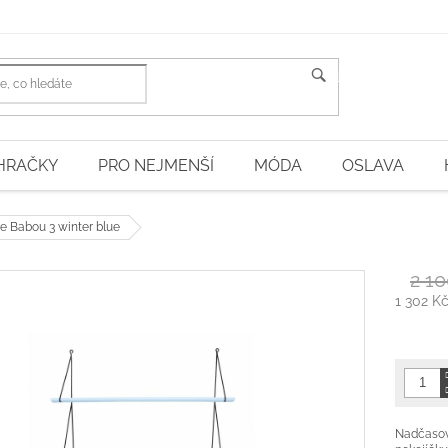
HLEDAT
HRAČKY
PRO NEJMENŠÍ
MÓDA
OSLAVA
ce Babou 3 winter blue
2 10
1 302 K
Měrná
cena:
Nadčasová