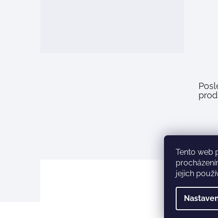
Posl
prod
Tento web 
procházení
jejich použ
Nastaven