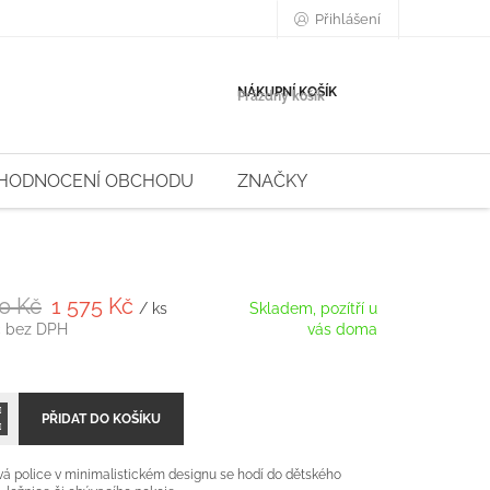
Přihlášení
NÁKUPNÍ KOŠÍK
Prázdný košík
HODNOCENÍ OBCHODU
ZNAČKY
0 Kč
1 575 Kč
/ ks
Skladem, pozítří u
č bez DPH
vás doma
PŘIDAT DO KOŠÍKU
 police v minimalistickém designu se hodí do dětského