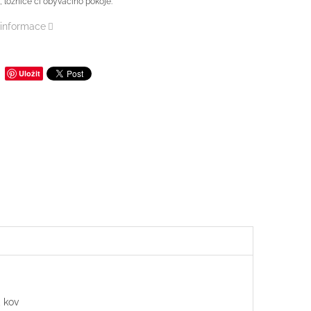
, ložnice či obývacího pokoje.
 informace
Uložit
 kov