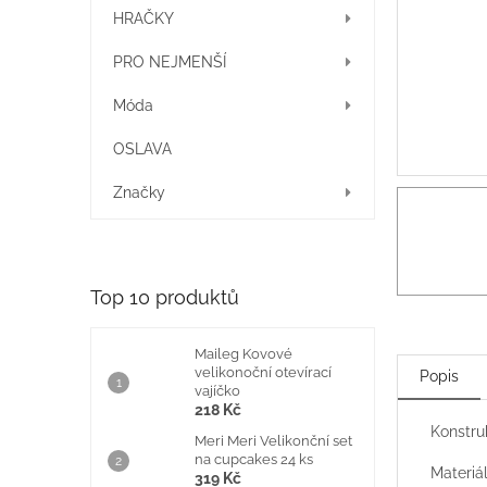
í
HRAČKY
p
a
PRO NEJMENŠÍ
n
e
Móda
l
OSLAVA
Značky
Top 10 produktů
Maileg Kovové
velikonoční otevírací
Popis
vajíčko
218 Kč
Konstru
Meri Meri Velikonční set
na cupcakes 24 ks
Materiá
319 Kč