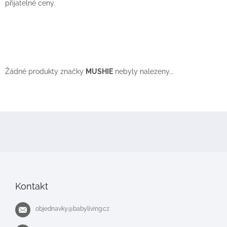
přijatelné ceny.
Žádné produkty značky
MUSHIE
nebyly nalezeny...
Z
á
p
a
t
í
Kontakt
objednavky
@
babyliving.cz