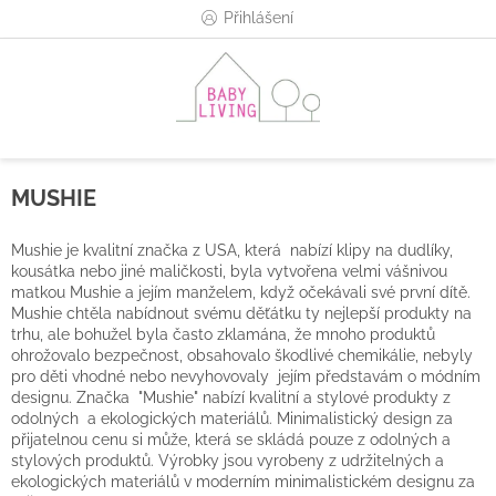
Přejít
Přihlášení
na
obsah
MUSHIE
Mushie je kvalitní značka z USA, která nabízí klipy na dudlíky,
kousátka nebo jiné maličkosti, byla vytvořena velmi vášnivou
matkou Mushie a jejím manželem, když očekávali své první dítě.
Mushie chtěla nabídnout svému děťátku ty nejlepší produkty na
trhu, ale bohužel byla často zklamána, že mnoho produktů
ohrožovalo bezpečnost, obsahovalo škodlivé chemikálie, nebyly
pro děti vhodné nebo nevyhovovaly jejím představám o módním
designu. Značka "Mushie" nabízí kvalitní a stylové produkty z
odolných a ekologických materiálů. Minimalistický design za
přijatelnou cenu si může, která se skládá pouze z odolných a
stylových produktů. Výrobky jsou vyrobeny z udržitelných a
ekologických materiálů v moderním minimalistickém designu za