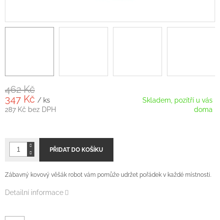
462 Kč
347 Kč
/ ks
Skladem, pozítří u vás
287 Kč bez DPH
doma
Měrná
cena:
PŘIDAT DO KOŠÍKU
Zábavný kovový věšák robot vám pomůže udržet pořádek v každé místnosti.
Detailní informace