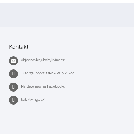
Z
á
p
a
t
í
Kontakt
objednavky
@
babyliving.cz
+420 774 939 711 (Po - Pá 9 -16.00)
Najdete nás na Facebooku
babyliving.cz/