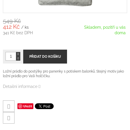
549 Kč
412 Kč
/ ks
Skladem, pozítří u vás
341 Kč bez DPH
doma
Měrná
cena:
PŘIDAT DO KOŠÍKU
Ložní prádlo do postýlky pro panenky s potiskem balonků. Stejný motiv jako
ložní prádlo pro Vaši holčičku.
Detailní informace
Uložit