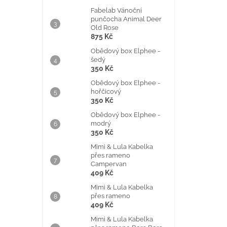
Fabelab Vánoční
punčocha Animal Deer
Old Rose
875 Kč
Obědový box Elphee -
šedý
350 Kč
Obědový box Elphee -
hořčicový
350 Kč
Obědový box Elphee -
modrý
350 Kč
Mimi & Lula Kabelka
přes rameno
Campervan
409 Kč
Mimi & Lula Kabelka
přes rameno
409 Kč
Mimi & Lula Kabelka