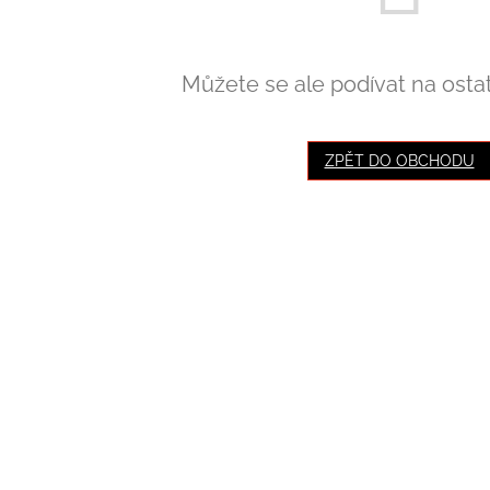
Můžete se ale podívat na ostat
ZPĚT DO OBCHODU