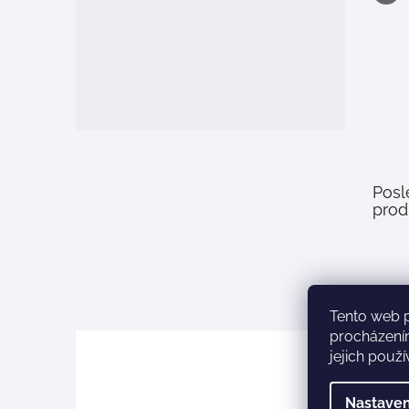
Posl
prod
Tento web 
procházení
jejich použ
Nastaven