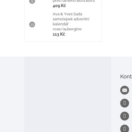
přes rameno Bora Bora
409 Kč
Ava & Yves Sada
samolepek adventní
kalendář
rose/aubergine
113 Kč
Z
á
p
Kont
a
t
í