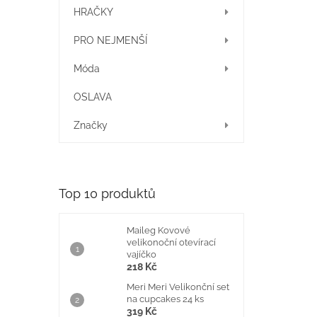
í
HRAČKY
p
a
PRO NEJMENŠÍ
n
e
Móda
l
OSLAVA
Značky
Top 10 produktů
Maileg Kovové
velikonoční otevírací
vajíčko
218 Kč
Meri Meri Velikonční set
na cupcakes 24 ks
319 Kč