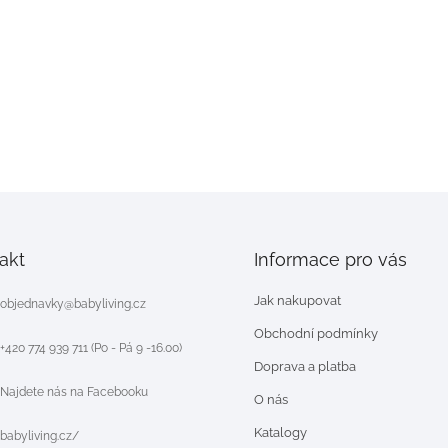
akt
Informace pro vás
Jak nakupovat
objednavky
@
babyliving.cz
Obchodní podmínky
+420 774 939 711 (Po - Pá 9 -16.00)
Doprava a platba
Najdete nás na Facebooku
O nás
Katalogy
babyliving.cz/