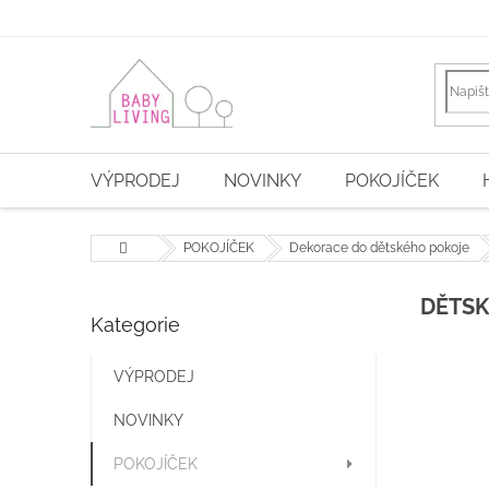
Přejít
na
obsah
VÝPRODEJ
NOVINKY
POKOJÍČEK
Domů
POKOJÍČEK
Dekorace do dětského pokoje
P
DĚTSK
Kategorie
Přeskočit
o
kategorie
s
t
VÝPRODEJ
r
NOVINKY
a
n
POKOJÍČEK
n