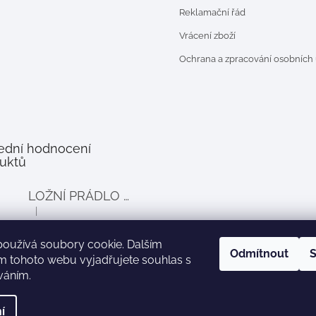
Reklamační řád
Vrácení zboží
Ochrana a zpracování osobních
ední hodnocení
uktů
LOŽNÍ PRÁDLO DO POSTÝLKY PRO PANENKY BALLOON - šedé
|
Hodnocení produktu je 4 z 5 hvězdiček.
používá soubory cookie. Dalším
Odmítnout
S
m tohoto webu vyjadřujete souhlas s
íváním.
Zboží.cz
Heureka.cz
í