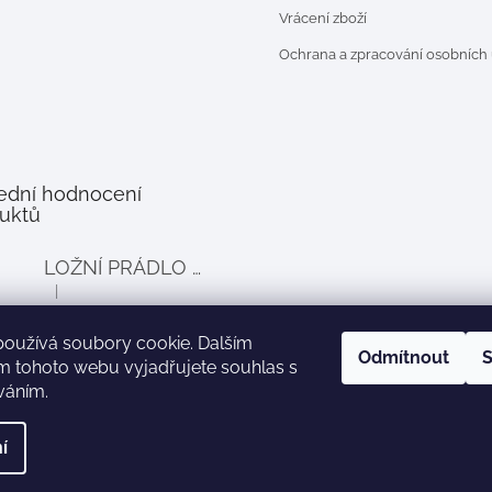
Vrácení zboží
Ochrana a zpracování osobních
ední hodnocení
uktů
LOŽNÍ PRÁDLO DO POSTÝLKY PRO PANENKY BALLOON - šedé
|
Hodnocení produktu je 4 z 5 hvězdiček.
používá soubory cookie. Dalším
Odmítnout
S
m tohoto webu vyjadřujete souhlas s
íváním.
Zboží.cz
Heureka.cz
í