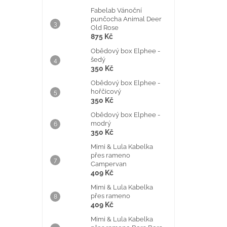
Fabelab Vánoční
punčocha Animal Deer
Old Rose
875 Kč
Obědový box Elphee -
šedý
350 Kč
Obědový box Elphee -
hořčicový
350 Kč
Obědový box Elphee -
modrý
350 Kč
Mimi & Lula Kabelka
přes rameno
Campervan
409 Kč
Mimi & Lula Kabelka
přes rameno
409 Kč
Mimi & Lula Kabelka