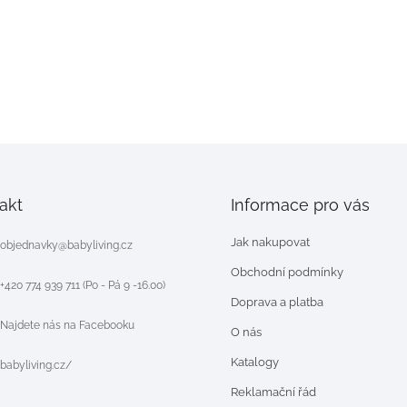
akt
Informace pro vás
Jak nakupovat
objednavky
@
babyliving.cz
Obchodní podmínky
+420 774 939 711 (Po - Pá 9 -16.00)
Doprava a platba
Najdete nás na Facebooku
O nás
Katalogy
babyliving.cz/
Reklamační řád