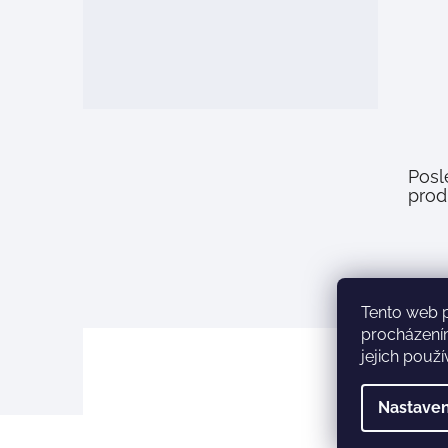
Posl
prod
Tento web 
procházení
jejich použ
Nastaven