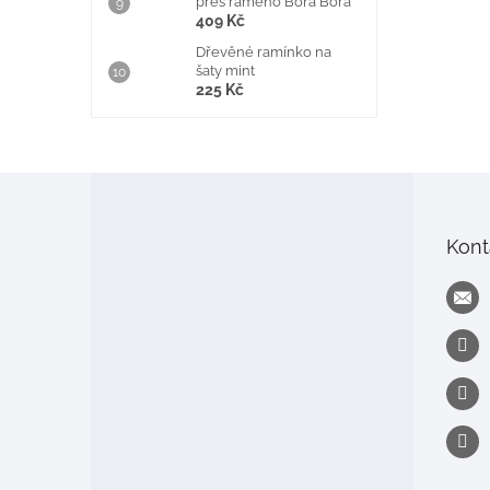
přes rameno Bora Bora
409 Kč
Dřevěné ramínko na
šaty mint
225 Kč
Z
á
p
Kont
a
t
í