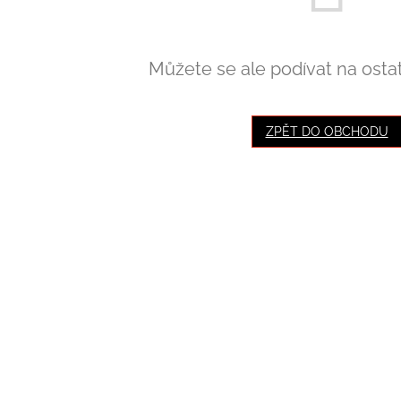
Můžete se ale podívat na ostat
ZPĚT DO OBCHODU