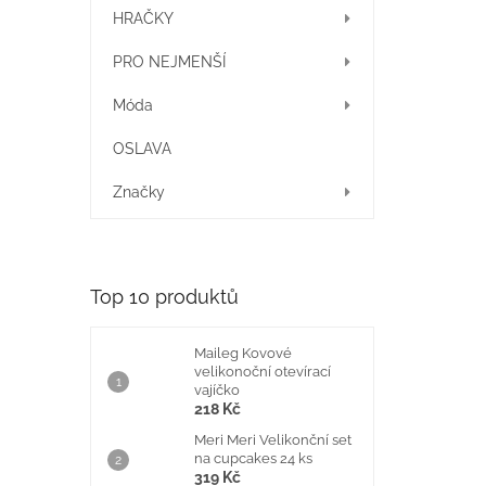
í
HRAČKY
p
a
PRO NEJMENŠÍ
n
e
Móda
l
OSLAVA
Značky
Top 10 produktů
Maileg Kovové
velikonoční otevírací
vajíčko
218 Kč
Meri Meri Velikonční set
na cupcakes 24 ks
319 Kč