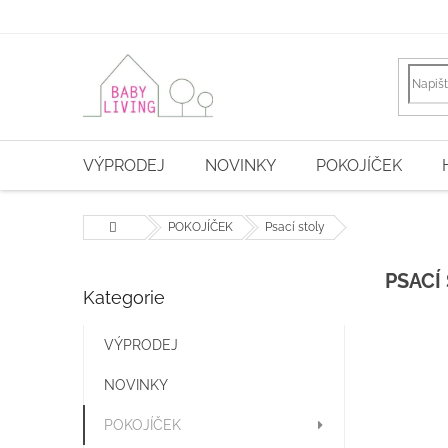
Přejít
na
obsah
VÝPRODEJ
NOVINKY
POKOJÍČEK
Domů
POKOJÍČEK
Psací stoly
P
PSACÍ
Kategorie
Přeskočit
o
kategorie
s
t
VÝPRODEJ
r
NOVINKY
a
n
POKOJÍČEK
n