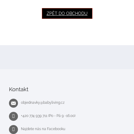
ZPĚT DO OBCHODU
Z
á
p
a
t
í
Kontakt
objednavky
@
babyliving.cz
+420 774 939 711 (Po - Pá 9 -16.00)
Najdete nás na Facebooku