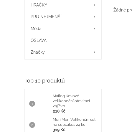
í
HRAČKY
p
Žádné pr
a
PRO NEJMENŠÍ
n
e
Móda
l
OSLAVA
Značky
Top 10 produktů
Maileg Kovové
velikonoční otevírací
vajíčko
218 Kč
Meri Meri Velikonční set
na cupcakes 24 ks
319 Kč