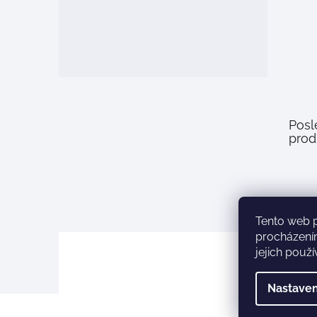
Posl
prod
Tento web 
procházení
jejich použ
Nastaven