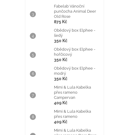
Fabelab Vánoční
punčocha Animal Deer
Old Rose
875 Kč
Obědový box Elphee -
šedý
350 Kč
Obědový box Elphee -
hořčicový
350 Kč
Obědový box Elphee -
modrý
350 Kč
Mimi & Lula Kabelka
přes rameno
Campervan
409 Kč
Mimi & Lula Kabelka
přes rameno
409 Kč
Mimi & Lula Kabelka