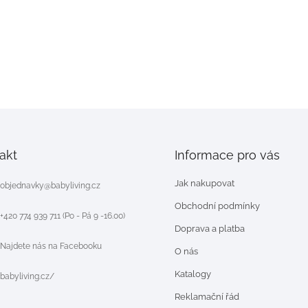
akt
Informace pro vás
Jak nakupovat
objednavky
@
babyliving.cz
Obchodní podmínky
+420 774 939 711 (Po - Pá 9 -16.00)
Doprava a platba
Najdete nás na Facebooku
O nás
Katalogy
babyliving.cz/
Reklamační řád