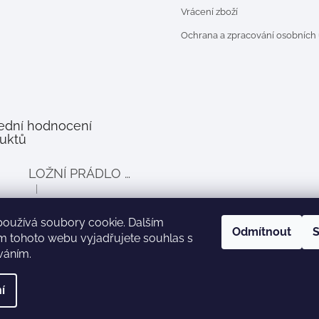
Vrácení zboží
Ochrana a zpracování osobních
ední hodnocení
uktů
LOŽNÍ PRÁDLO DO POSTÝLKY PRO PANENKY BALLOON - šedé
|
Hodnocení produktu je 4 z 5 hvězdiček.
používá soubory cookie. Dalším
Odmítnout
S
m tohoto webu vyjadřujete souhlas s
íváním.
Zboží.cz
Heureka.cz
í