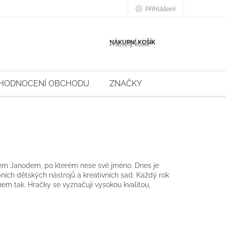
Přihlášení
NÁKUPNÍ KOŠÍK
Prázdný košík
HODNOCENÍ OBCHODU
ZNAČKY
sem Janodem, po kterém nese své jméno. Dnes je
ích dětských nástrojů a kreativních sad. Každý rok
em tak. Hračky se vyznačují vysokou kvalitou,