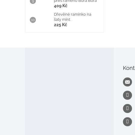
přes rameno Bora Bora
409 Kč
Dřevěné ramínko na
šaty mint
225 Kč
Z
á
p
Kont
a
t
í