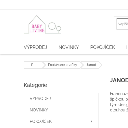
Přejít
na
obsah
VÝPRODEJ
NOVINKY
POKOJÍČEK
Domů
Prodávané značky
Janod
P
JANO
Kategorie
Přeskočit
o
kategorie
s
Francouzs
t
VÝPRODEJ
špičkou p
r
tým desig
NOVINKY
dlouhou ž
a
n
POKOJÍČEK
n