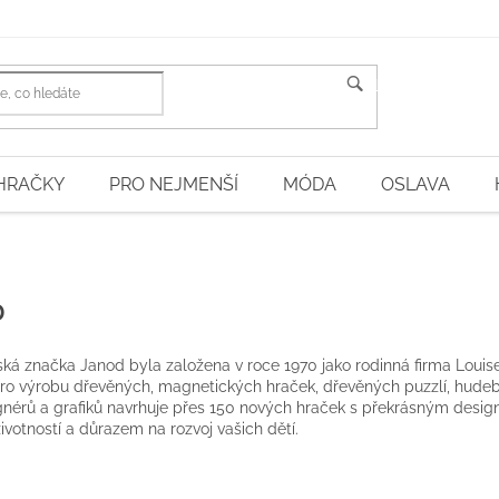
HLEDAT
HRAČKY
PRO NEJMENŠÍ
MÓDA
OSLAVA
D
ká značka Janod byla založena v roce 1970 jako rodinná firma Loui
ro výrobu dřevěných, magnetických hraček, dřevěných puzzlí, hudebn
nérů a grafiků navrhuje přes 150 nových hraček s překrásným design
ivotností a důrazem na rozvoj vašich dětí.