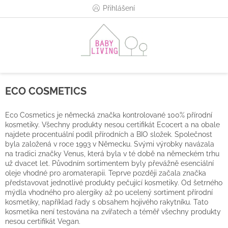
Přejít
Přihlášení
na
obsah
ECO COSMETICS
Eco Cosmetics je německá značka kontrolované 100% přírodní
kosmetiky. Všechny produkty nesou certifikát Ecocert a na obale
najdete procentuální podíl přírodních a BIO složek. Společnost
byla založená v roce 1993 v Německu. Svými výrobky navázala
na tradici značky Venus, která byla v té době na německém trhu
už dvacet let. Původním sortimentem byly převážně esenciální
oleje vhodné pro aromaterapii. Teprve později začala značka
představovat jednotlivé produkty pečující kosmetiky. Od šetrného
mýdla
vhodného pro alergiky až po ucelený sortiment přírodní
kosmetiky, například řady s obsahem hojivého rakytníku. Tato
kosmetika není testována na zvířatech a téměř všechny produkty
nesou certifikát Vegan.