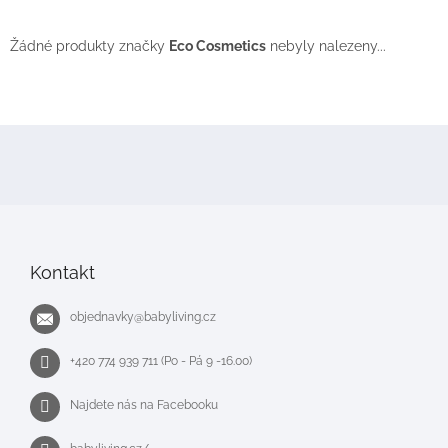
Žádné produkty značky
Eco Cosmetics
nebyly nalezeny...
Z
á
p
a
t
í
Kontakt
objednavky
@
babyliving.cz
+420 774 939 711 (Po - Pá 9 -16.00)
Najdete nás na Facebooku