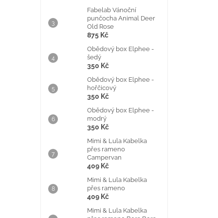
Fabelab Vánoční
punčocha Animal Deer
Old Rose
875 Kč
Obědový box Elphee -
šedý
350 Kč
Obědový box Elphee -
hořčicový
350 Kč
Obědový box Elphee -
modrý
350 Kč
Mimi & Lula Kabelka
přes rameno
Campervan
409 Kč
Mimi & Lula Kabelka
přes rameno
409 Kč
Mimi & Lula Kabelka