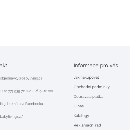
akt
Informace pro vás
Jak nakupovat
objednavky
@
babyliving.cz
Obchodní podmínky
+420 774 939 711 (Po - Pá 9 -16.00)
Doprava a platba
Najdete nás na Facebooku
O nás
Katalogy
babyliving.cz/
Reklamační řád