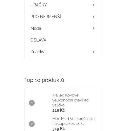
í
HRAČKY
p
a
PRO NEJMENŠÍ
n
e
Móda
l
OSLAVA
Značky
Top 10 produktů
Maileg Kovové
velikonoční otevírací
vajíčko
218 Kč
Meri Meri Velikonční set
na cupcakes 24 ks
319 Kč