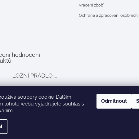
Vrácení zboží
Ochrana a zpracování osobních
ední hodnocení
uktů
LOŽNÍ PRÁDLO DO POSTÝLKY PRO PANENKY BALLOON - šedé
|
Hodnocení produktu je 4 z 5 hvězdiček.
používá soubory cookie. Dalším
Odmítnout
S
m tohoto webu vyjadřujete souhlas s
íváním.
Zboží.cz
Heureka.cz
í