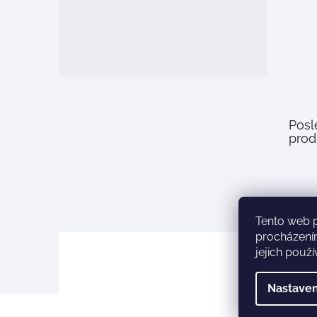
Posl
prod
Tento web 
procházení
jejich použ
Nastaven