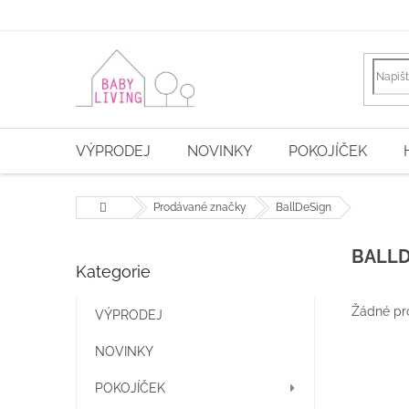
Přejít
na
obsah
VÝPRODEJ
NOVINKY
POKOJÍČEK
Domů
Prodávané značky
BallDeSign
P
BALLD
Kategorie
Přeskočit
o
kategorie
s
Žádné pr
t
VÝPRODEJ
r
NOVINKY
a
n
POKOJÍČEK
n