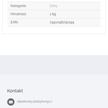
Kategorie
:
Deky
Hmotnost
:
1 kg
EAN
:
7340096730294
Z
á
p
a
t
í
Kontakt
objednavky
@
babyliving.cz