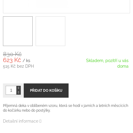
830 Kč
623 Kč
/ ks
Skladem, pozítří u vás
515 Kč bez DPH
doma
Měrná
cena:
PŘIDAT DO KOŠÍKU
Příjemná deka v oblíbeném vzoru, která se hodí v jarních a letních měscících
do kočárku nebo do postýlky.
Detailní informace