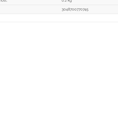
nost
:
0.2 kg
3048700770745