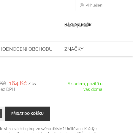
Přihlášení
NÁKUPNÍ KOŠÍK
Prázdný košík
HODNOCENÍ OBCHODU
ZNAČKY
 Kč
164 Kč
/ ks
Skladem, pozítří u
bez DPH
vás doma
PŘIDAT DO KOŠÍKU
e si na kaleidospkop ze svého dětství? Určitě ano! Každý z