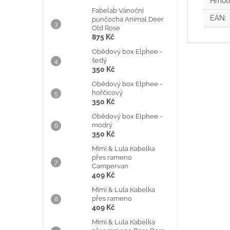
Hmot
Fabelab Vánoční
EAN
:
punčocha Animal Deer
Old Rose
875 Kč
Obědový box Elphee -
šedý
350 Kč
Obědový box Elphee -
hořčicový
350 Kč
Obědový box Elphee -
modrý
350 Kč
Mimi & Lula Kabelka
přes rameno
Campervan
409 Kč
Mimi & Lula Kabelka
přes rameno
409 Kč
Mimi & Lula Kabelka