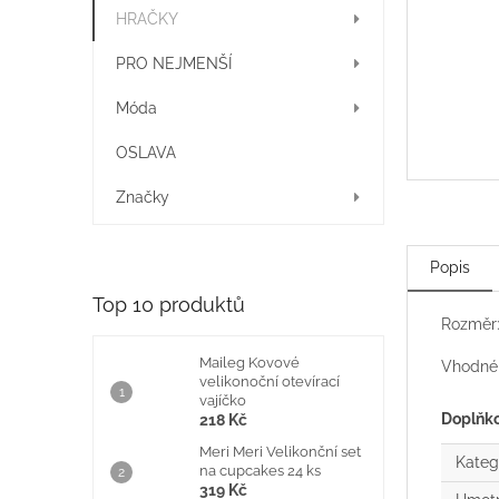
í
HRAČKY
p
a
PRO NEJMENŠÍ
n
e
Móda
l
OSLAVA
Značky
Popis
Top 10 produktů
Rozměr:
Maileg Kovové
Vhodné 
velikonoční otevírací
vajíčko
Doplňk
218 Kč
Meri Meri Velikonční set
Kateg
na cupcakes 24 ks
319 Kč