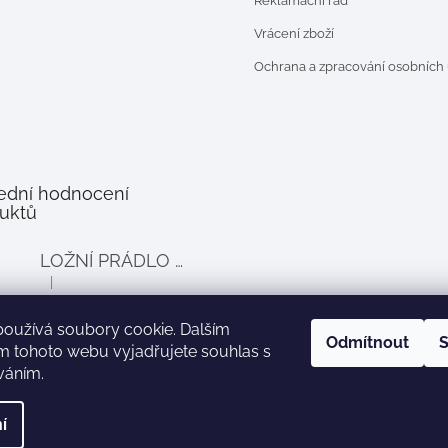
Reklamační řád
Vrácení zboží
Ochrana a zpracování osobních
ední hodnocení
uktů
LOŽNÍ PRÁDLO DO POSTÝLKY PRO PANENKY BALLOON - šedé
|
Hodnocení produktu je 4 z 5 hvězdiček.
používá soubory cookie. Dalším
Odmítnout
S
m tohoto webu vyjadřujete souhlas s
íváním.
Zboží.cz
Heureka.cz
í