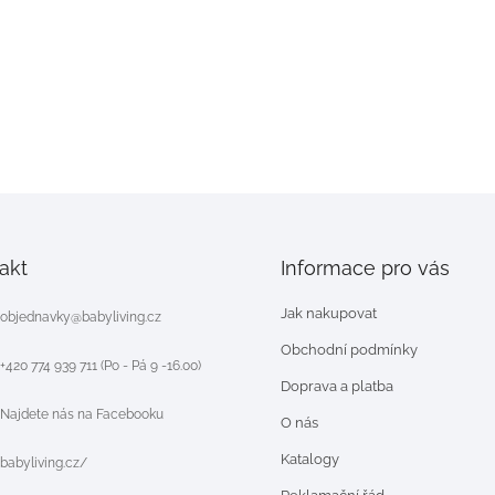
akt
Informace pro vás
Jak nakupovat
objednavky
@
babyliving.cz
Obchodní podmínky
+420 774 939 711 (Po - Pá 9 -16.00)
Doprava a platba
Najdete nás na Facebooku
O nás
Katalogy
babyliving.cz/