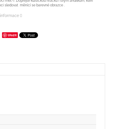
eci měl:-). .Dopřejte klasickou hračku i svým andílkům, kteří
ci sledovat měnící se barevné obrazce .
 informace
Uložit