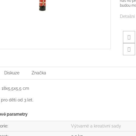
nás ho př
budou mo
Detailní
Diskuze
Značka
 18x5,5x5,5 cm
pro děti od 3 let.
ové parametry
orie
:
Výtvarné a kreativní sady