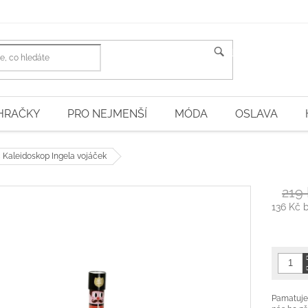
HLEDAT
HRAČKY
PRO NEJMENŠÍ
MÓDA
OSLAVA
c Kaleidoskop Ingela vojáček
219
136 Kč 
Měrná
cena:
Pamatujet