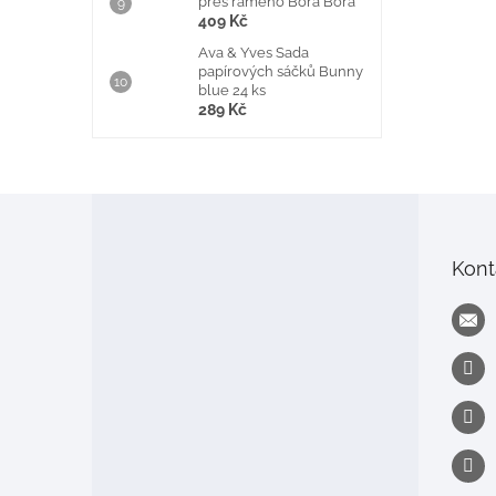
přes rameno Bora Bora
409 Kč
Ava & Yves Sada
papírových sáčků Bunny
blue 24 ks
289 Kč
Z
á
p
Kont
a
t
í