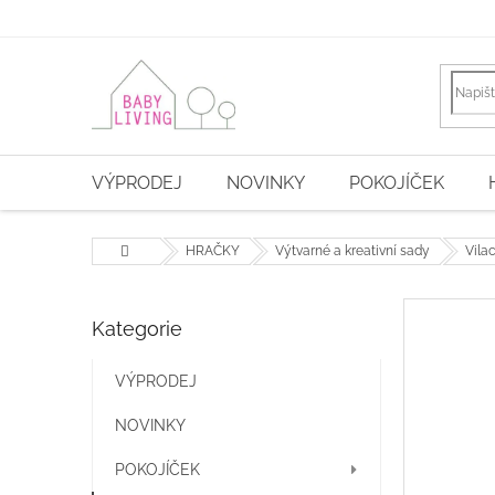
Přejít
na
obsah
VÝPRODEJ
NOVINKY
POKOJÍČEK
Domů
HRAČKY
Výtvarné a kreativní sady
Vila
P
Kategorie
Přeskočit
o
kategorie
s
t
VÝPRODEJ
r
NOVINKY
a
n
POKOJÍČEK
n