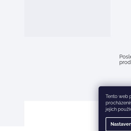
Posl
prod
Tento web 
procházení
jejich použ
Nastaven