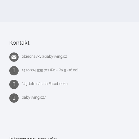
á
p
a
t
í
Kontakt
objednavky
@
babyliving.cz
+420 774 939 711 (Po - Pá 9 -16.00)
Najdete nás na Facebooku
babyliving.cz/