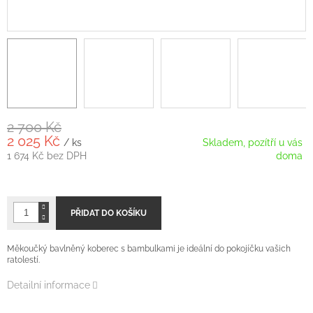
2 700 Kč
2 025 Kč
/ ks
Skladem, pozítří u vás
1 674 Kč bez DPH
doma
Měrná
cena:
PŘIDAT DO KOŠÍKU
Měkoučký bavlněný koberec s bambulkami je ideální do pokojíčku vašich
ratolestí.
Detailní informace