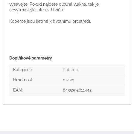
vysávejte. Pokud najdete dlouhá vlákna, tak je
nevytrhávejte, ale ustřihněte
Koberce jsou šetrné k životnímu prostředí.
Doplňkové parametry
Kategorie
:
Koberce
Hmotnost
:
0.2 kg
EAN
:
8435392611442
Z