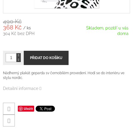
490 Kč
368 Kč
/ ks
Skladem, pozítří u vás
304 Kč bez DPH
doma
Měrná
cena:
PŘIDAT DO KOŠÍKU
Nádherný plakát geparda sv černobílém provedení. Hodí se do interiéru ve
stylu nordic.
Detailní informace
Uložit