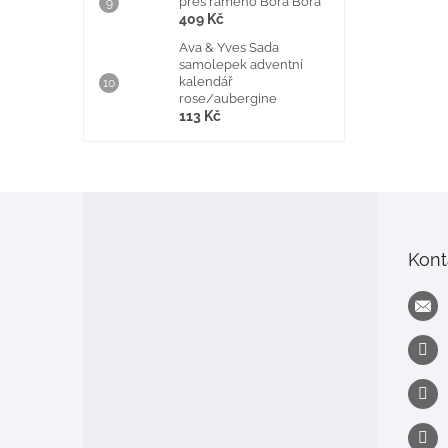
přes rameno Bora Bora
409 Kč
Ava & Yves Sada
samolepek adventní
kalendář
rose/aubergine
113 Kč
Z
á
p
Kont
a
t
í