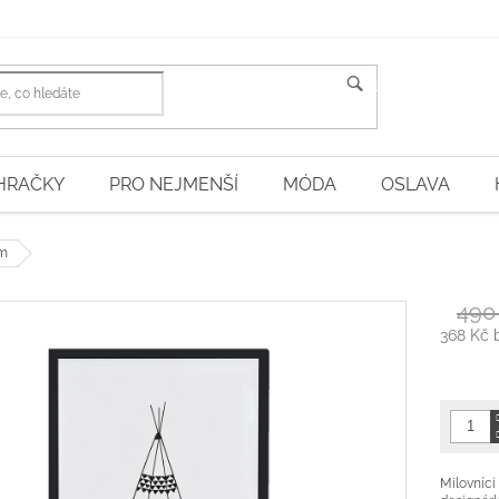
HLEDAT
HRAČKY
PRO NEJMENŠÍ
MÓDA
OSLAVA
cm
490
368 Kč 
Měrná
cena:
Milovníci