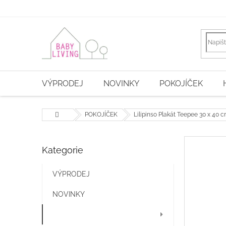
Přejít
na
obsah
VÝPRODEJ
NOVINKY
POKOJÍČEK
Domů
POKOJÍČEK
Lilipinso Plakát Teepee 30 x 40 
P
Kategorie
Přeskočit
o
kategorie
s
t
VÝPRODEJ
r
NOVINKY
a
n
POKOJÍČEK
n