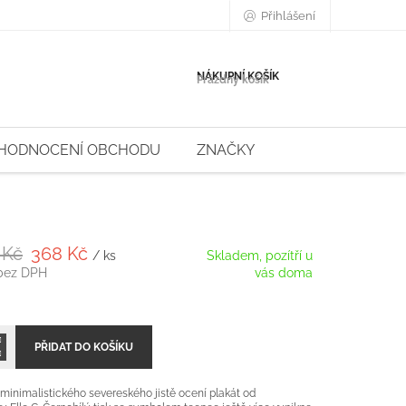
Přihlášení
NÁKUPNÍ KOŠÍK
Prázdný košík
HODNOCENÍ OBCHODU
ZNAČKY
 Kč
368 Kč
/ ks
Skladem, pozítří u
bez DPH
vás doma
PŘIDAT DO KOŠÍKU
 minimalistického severeského jistě ocení plakát od