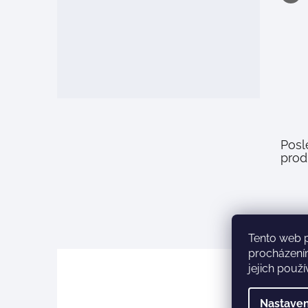
Posl
prod
Tento web 
procházení
jejich použ
Nastaven