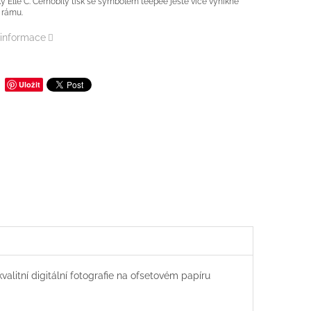
y Elle C. Černobílý tisk se symbolem teepee ještě více vynikne
 rámu.
 informace
Uložit
alitní digitální fotografie na ofsetovém papíru