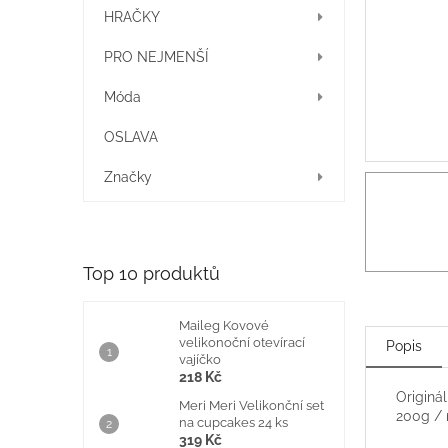
í
HRAČKY
p
a
PRO NEJMENŠÍ
n
e
Móda
l
OSLAVA
Značky
Top 10 produktů
Maileg Kovové
velikonoční otevírací
Popis
vajíčko
218 Kč
Originá
Meri Meri Velikonční set
200g / 
na cupcakes 24 ks
319 Kč