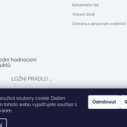
Reklamační řád
Vrácení zboží
Ochrana a zpracování osobních
ední hodnocení
uktů
LOŽNÍ PRÁDLO DO POSTÝLKY PRO PANENKY BALLOON - šedé
|
Hodnocení produktu je 4 z 5 hvězdiček.
používá soubory cookie. Dalším
Odmítnout
S
m tohoto webu vyjadřujete souhlas s
íváním.
Zboží.cz
Heureka.cz
í