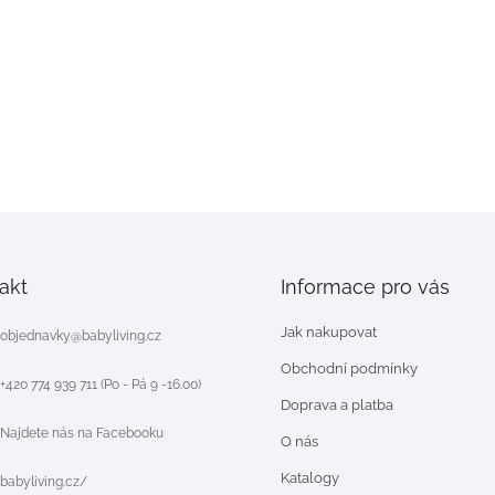
akt
Informace pro vás
Jak nakupovat
objednavky
@
babyliving.cz
Obchodní podmínky
+420 774 939 711 (Po - Pá 9 -16.00)
Doprava a platba
Najdete nás na Facebooku
O nás
Katalogy
babyliving.cz/