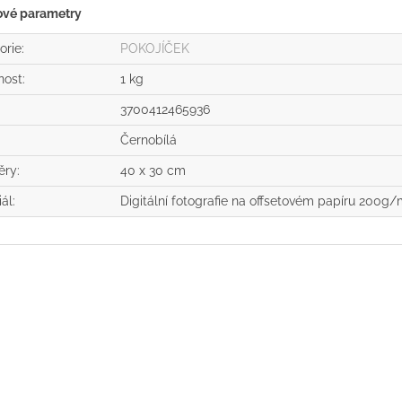
ové parametry
orie
:
POKOJÍČEK
nost
:
1 kg
3700412465936
:
Černobílá
ěry
:
40 x 30 cm
iál
:
Digitální fotografie na offsetovém papíru 200g