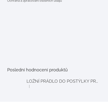
Ochrana a zpracování osobních údajů
Poslední hodnocení produktů
LOŽNÍ PRÁDLO DO POSTÝLKY PRO PANENKY BALLOON - šedé
|
Hodnocení produktu je 4 z 5 hvězdiček.