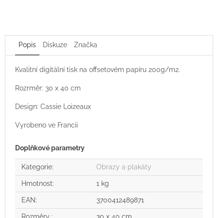
Popis
Diskuze
Značka
Kvalitní digitální tisk na offsetovém papíru 200g/m2.
Rozrměr: 30 x 40 cm
Design: Cassie Loizeaux
Vyrobeno ve Francii
Doplňkové parametry
Kategorie
:
Obrazy a plakáty
Hmotnost
:
1 kg
EAN
:
3700412489871
Rozměry
:
30 x 40 cm