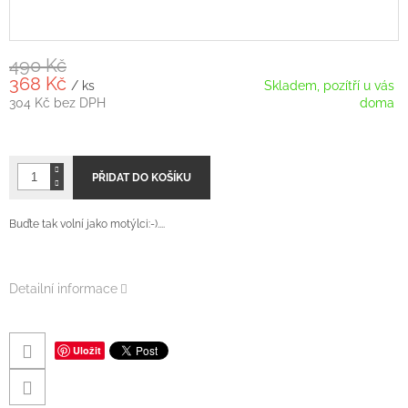
490 Kč
368 Kč
/ ks
Skladem, pozítří u vás
304 Kč bez DPH
doma
Měrná
cena:
PŘIDAT DO KOŠÍKU
Buďte tak volní jako motýlci:-)....
Detailní informace
Uložit