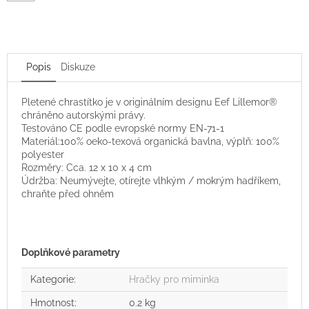
Popis
Diskuze
Pletené chrastítko je v originálním designu
Eef Lillemor®
chráněno autorskými právy.
Testováno CE podle evropské normy EN-71-1
Materiál:100% oeko-texová organická bavlna, výplň: 100%
polyester
Rozměry: Cca.
12 x 10 x 4 cm
Údržba:
Neumývejte, otírejte vlhkým / mokrým hadříkem,
chraňte před ohněm
Doplňkové parametry
Kategorie
:
Hračky pro miminka
Hmotnost
:
0.2 kg