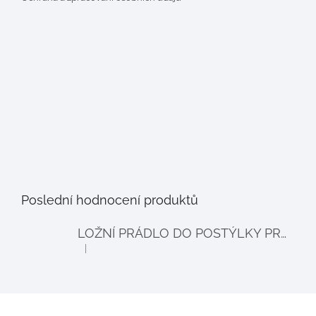
Poslední hodnocení produktů
LOŽNÍ PRÁDLO DO POSTÝLKY PRO PANENKY BALLOON - šedé
|
Hodnocení produktu je 4 z 5 hvězdiček.