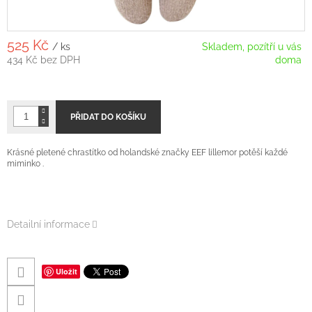
525 Kč
/ ks
Skladem, pozítří u vás
434 Kč bez DPH
doma
Měrná
cena:
PŘIDAT DO KOŠÍKU
Krásné pletené chrastítko od holandské značky EEF lillemor potěší každé
miminko .
Detailní informace
Uložit