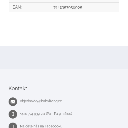
EAN
:
7442957958905
Z
á
p
a
t
í
Kontakt
objednavky
@
babyliving.cz
+420 774 939 711 (Po - Pá 9 -16.00)
Najdete nás na Facebooku