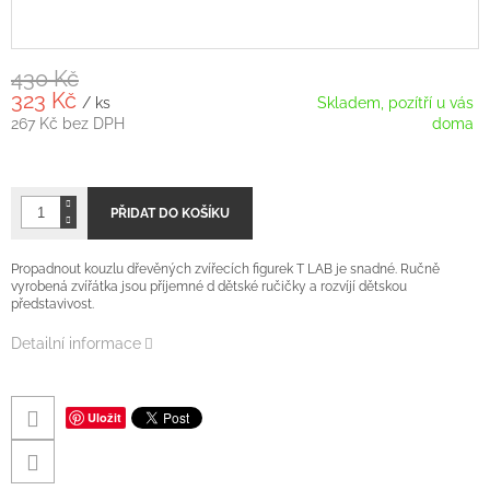
430 Kč
323 Kč
/ ks
Skladem, pozítří u vás
267 Kč bez DPH
doma
Měrná
cena:
PŘIDAT DO KOŠÍKU
Propadnout kouzlu dřevěných zvířecích figurek T LAB je snadné. Ručně
vyrobená zvířátka jsou příjemné d dětské ručičky a rozvíjí dětskou
představivost.
Detailní informace
Uložit