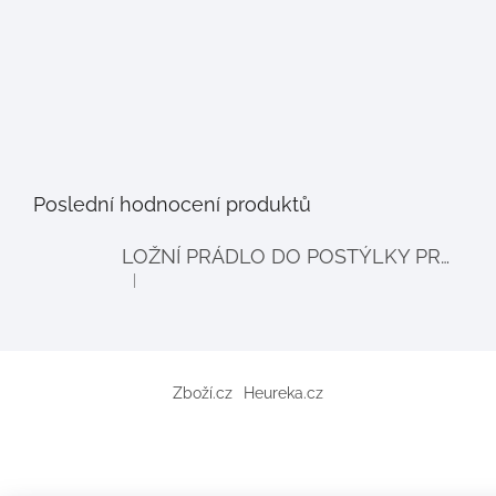
Poslední hodnocení produktů
LOŽNÍ PRÁDLO DO POSTÝLKY PRO PANENKY BALLOON - šedé
|
Hodnocení produktu je 4 z 5 hvězdiček.
Zboží.cz
Heureka.cz