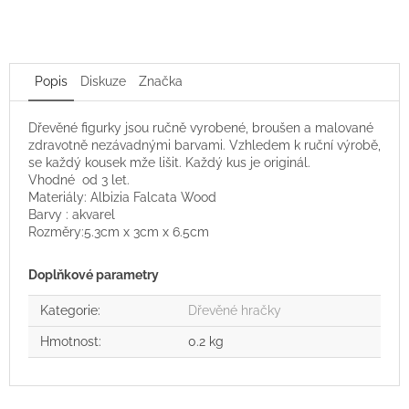
Popis
Diskuze
Značka
Dřevěné figurky jsou ručně vyrobené, broušen a malované
zdravotně nezávadnými barvami. Vzhledem k ruční výrobě,
se každý kousek mže lišit. Každý kus je originál.
Vhodné od 3 let.
Materiály: Albizia Falcata Wood
Barvy : akvarel
Rozměry:
5.3cm x 3cm x 6.5cm
Doplňkové parametry
Kategorie
:
Dřevěné hračky
Hmotnost
:
0.2 kg