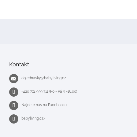
Z
á
p
a
t
í
Kontakt
objednavky
@
babyliving.cz
+420 774 939 711 (Po - Pá 9 -16.00)
Najdete nás na Facebooku
babyliving.cz/