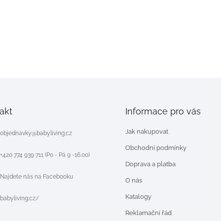
akt
Informace pro vás
Jak nakupovat
objednavky
@
babyliving.cz
Obchodní podmínky
+420 774 939 711 (Po - Pá 9 -16.00)
Doprava a platba
Najdete nás na Facebooku
O nás
Katalogy
babyliving.cz/
Reklamační řád