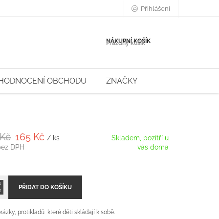
Přihlášení
NÁKUPNÍ KOŠÍK
Prázdný košík
HODNOCENÍ OBCHODU
ZNAČKY
 Kč
165 Kč
/ ks
Skladem, pozítří u
bez DPH
vás doma
PŘIDAT DO KOŠÍKU
rázky, protikladů které děti skládají k sobě.