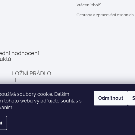
Vrácení zboží
Ochrana a zpracování osobních
ední hodnocení
uktů
LOŽNÍ PRÁDLO DO POSTÝLKY PRO PANENKY BALLOON - šedé
|
Hodnocení produktu je 4 z 5 hvězdiček.
používá soubory cookie. Dalším
Odmítnout
S
m tohoto webu vyjadřujete souhlas s
íváním.
Zboží.cz
Heureka.cz
í