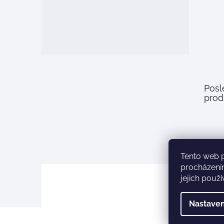
Posl
prod
Tento web 
procházení
jejich použ
Nastaven