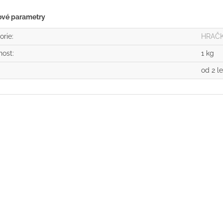
ové parametry
orie
:
HRAČ
nost
:
1 kg
od 2 le