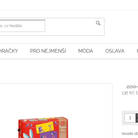
HLEDAT
HRAČKY
PRO NEJMENŠÍ
MÓDA
OSLAVA
220
136 Kč 
Měrná
cena:
Veselé ob