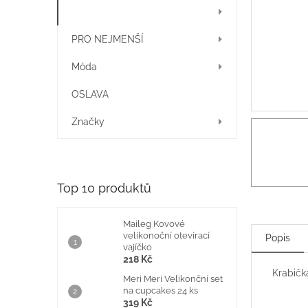
í
HRAČKY
p
a
PRO NEJMENŠÍ
n
e
Móda
l
OSLAVA
Značky
Top 10 produktů
Maileg Kovové
velikonoční otevírací
Popis
vajíčko
218 Kč
Krabička
Meri Meri Velikonční set
na cupcakes 24 ks
319 Kč