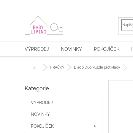
Přejít
na
obsah
VÝPRODEJ
NOVINKY
POKOJÍČEK
Domů
HRAČKY
Djeco Duo Puzzle protiklady
P
Kategorie
Přeskočit
o
kategorie
s
t
VÝPRODEJ
r
NOVINKY
a
n
POKOJÍČEK
n