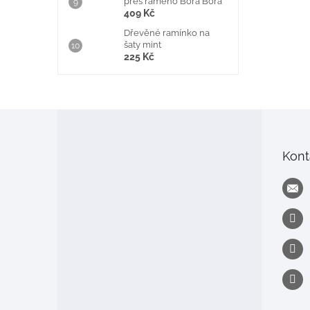
přes rameno Bora Bora
409 Kč
Dřevěné ramínko na
šaty mint
225 Kč
Z
á
p
Kont
a
t
í