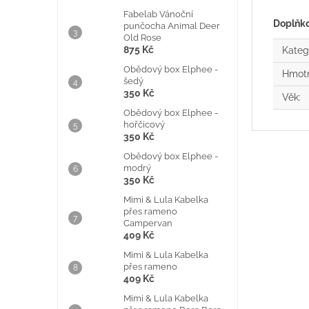
Fabelab Vánoční
Doplňk
punčocha Animal Deer
Old Rose
875 Kč
Kateg
Obědový box Elphee -
Hmot
šedý
350 Kč
Věk
:
Obědový box Elphee -
hořčicový
350 Kč
Obědový box Elphee -
modrý
350 Kč
Mimi & Lula Kabelka
přes rameno
Campervan
409 Kč
Mimi & Lula Kabelka
přes rameno
409 Kč
Mimi & Lula Kabelka