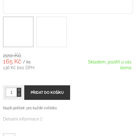
220 Kč
165 Kč
/ ks
Skladem, pozítří u vás
136 Kč bez DPH
doma
Měrná
cena:
PŘIDAT DO KOŠÍKU
Najdi pelíšek pro každé zvířátko.
Detailní informace