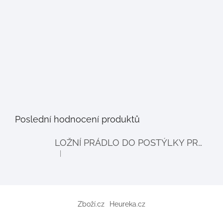
Poslední hodnocení produktů
LOŽNÍ PRÁDLO DO POSTÝLKY PRO PANENKY BALLOON - šedé
|
Hodnocení produktu je 4 z 5 hvězdiček.
Zboží.cz
Heureka.cz