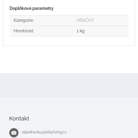
Doplňkové parametry
Kategorie
:
HRAČKY
Hmotnost
:
1 kg
Z
á
p
a
t
í
Kontakt
objednavky
@
babyliving.cz