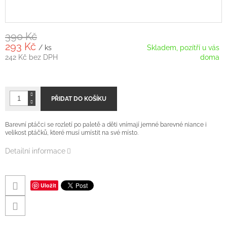
390 Kč
293 Kč
/ ks
Skladem, pozítří u vás
242 Kč bez DPH
doma
Měrná
cena:
PŘIDAT DO KOŠÍKU
Barevní ptáčci se rozletí po paletě a děti vnímají jemné barevné niance i
velikost ptáčků, které musí umístit na své místo.
Detailní informace
Uložit